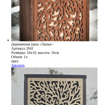
Деревянная урна «Лапка»
Артикул 2041
Размеры: 16x10, высота: 16см
Объем: 1л
орех
Заказать