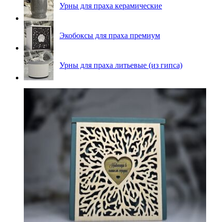
Урны для праха керамические
Экобоксы для праха премиум
Урны для праха литьевые (из гипса)