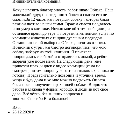
Индивидуальная кремация.
Хочу выразить благодарность, работникам Облака. Наш
маленький друг, неожиданно заболел и спасти его не
смогли.За 12 часов мы потеряли собаку , которая была
важной частью нашей семьи. Врачам спасти не удалось
и он умер в клинике. Ночью мне об этом сообщили , и
остальное время до утра, я потратила на поиски услуг по
кремации животных с индивидуальным подходом.
Остановила свой выбор на Облаке, почитав отзывы.
Позвонив с утра , мы быстро договорились, что мою
собаку заберут из этой клиники. Я приехала,
попрощалась с собакой,и отправилась домой, а ребята
забрали уже после меня. На следующий день, мне
привезли прах ,и диск с видео кремации (сама не
смотрела, потом попрошу кого-то из знакомых, я пока не
готова). Предварительно позвонив и уточнив время,
когда я буду дома и ко мне можно подъехать.Оплата
была после получения праха моей собаки. Видно что
работа налажена у фирмы хорошо, и люди знают своё
дело. Всё чётко, без лишних вопросов и
звонков.Спасибо Вам большое!!
Юля
28.12.2020 г.