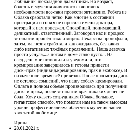
любимицы шоколадной далматинки. Но возраст,
болезнь и мучения животного склонили к
необходимости все-таки провести эвтаназию. Ребята из
Облака сработали чётко. Как многие в состоянии
прострации и горя я не спросила имени доктора,
который к нам приезжал. Спокойный, понимающий,
деликатный, ответственный. Заговорил нас и процесс
эвтаназии прошёл тихо и мирно. Лекарства пропофол и,
затем, магнезия сработали как ожидалось, без каких
либо негативных тяжёлых проявлений...Наша девочка
просто уснула,...а потом в доме стало пусто... На
след.день мне позвонили и уведомили, что
кремирование завершилось и готовы привезти
диск+прах (индивид.кремирование, прах в экобоксе). В
назначенное время всё привезли. После просмотра диска
не осталось сомнений, что нашу собаку кремировали.
Оплата в полном объеме производилась при получении
диска и праха, после эвтаназии врач никаких денег не
брал. Хочу сказать сотрудникам Облака большое,
гигантское спасибо, что помогли нам на таком высоком
уровне профессионализма облегчить мучения нашей
хвостатой любимице.
Ирина
28.01.2021 г.