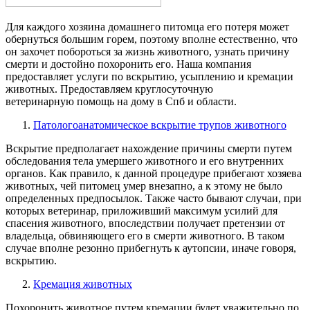
Для каждого хозяина домашнего питомца его потеря может
обернуться большим горем, поэтому вполне естественно, что
он захочет побороться за жизнь животного, узнать причину
смерти и достойно похоронить его. Наша компания
предоставляет услуги по вскрытию, усыплению и кремации
животных. Предоставляем круглосуточную
ветеринарную помощь на дому в Спб и области.
Патологоанатомическое вскрытие трупов животного
Вскрытие предполагает нахождение причины смерти путем
обследования тела умершего животного и его внутренних
органов. Как правило, к данной процедуре прибегают хозяева
животных, чей питомец умер внезапно, а к этому не было
определенных предпосылок. Также часто бывают случаи, при
которых ветеринар, приложивший максимум усилий для
спасения животного, впоследствии получает претензии от
владельца, обвиняющего его в смерти животного. В таком
случае вполне резонно прибегнуть к аутопсии, иначе говоря,
вскрытию.
Кремация животных
Похоронить животное путем кремации будет уважительно по